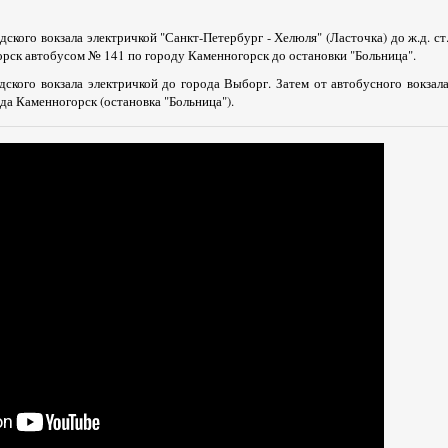
ского вокзала электричкой "Санкт-Петербург - Хелюля" (Ласточка) до ж.д. ст
горск автобусом № 141 по городу Каменногорск до остановки "Больница".
дского вокзала электричкой до города Выборг. Затем от автобусного вокзал
да Каменногорск (остановка "Больница").