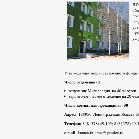
ЛО
общ
пос
лет
ус
нуж
усл
Утвержденная мощность коечного фонда 
Число отделений - 2
отделение Милосердия на 40 человек
геронтологическое отделение на 20 че
Число комнат для проживания - 30
Адрес:
188950, Ленинградская область, В
Телефон:
8 (81378) 49-195; 8 (81378) 49-
e-mail:
kamen.internat@yandex.ru