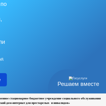
 по
,
ли
уд
е
Решаем вместе
венное стационарное бюджетное учреждение социального обслуживания
ий дом-интернат для престарелых и инвалидов»