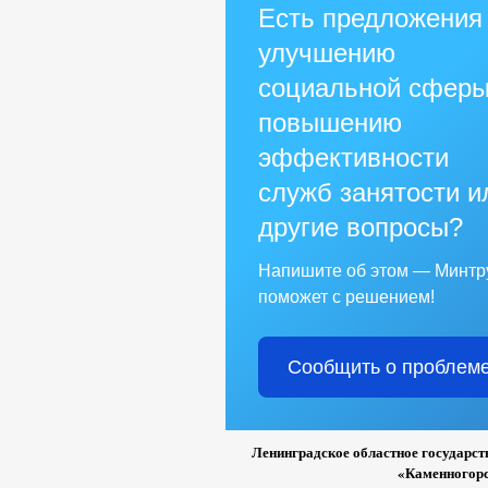
Есть предложения
улучшению
социальной сферы
повышению
эффективности
служб занятости и
другие вопросы?
Напишите об этом — Минтр
поможет с решением!
Сообщить о проблем
Ленинградское областное государст
«Каменногорск