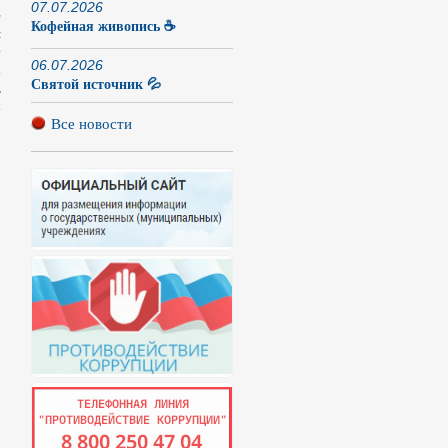
07.07.2026
е
Кофейная живопись ☕
я
0
06.07.2026
х
Святой источник 💦
,
х
Все новости