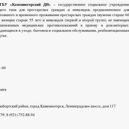
ГБУ «Каменногорский ДИ»
– государственное социальное учреждени
его типа для престарелых граждан и инвалидов, предназначенное дл
тоянного и временного проживания престарелых граждан (мужчин старше 6
, женщин старше 55 лет) и инвалидов (первой и второй групп), не имеющи
тановленных медицинских противопоказаний к приему в дом-интернат
дающихся в уходе, бытовом и социальном обслуживании, реабилитационны
угах.
– 60
ловек
ыборгский район, город Каменногорск, Ленинградское шоссе, дом 117
379; 8 (921) 752-88-94